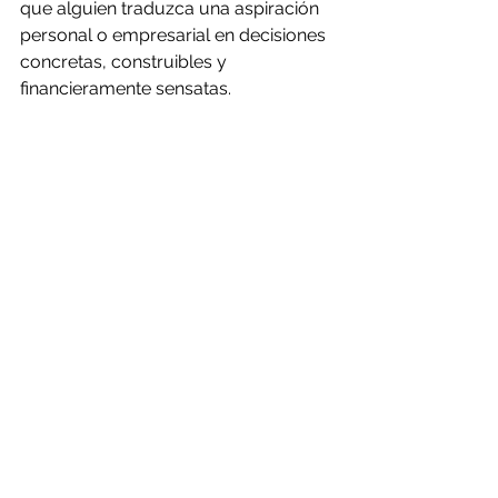
que alguien traduzca una aspiración 
personal o empresarial en decisiones 
concretas, construibles y 
financieramente sensatas.
También debería desconfiar de dos 
extremos. El primero es el despacho 
que promete genialidad instantánea 
sin hablar de operación ni 
presupuesto. El segundo es el 
proveedor que reduce todo a 
construcción y 
metros cuadrados
, 
como si diseñar fuera un lujo 
prescindible. Entre la fantasía estética 
y la obra sin pensamiento, se pierden 
tiempo, dinero y patrimonio.
Lo más valioso suele estar en el 
punto medio bien resuelto: una visión 