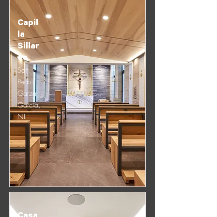
Capil
la
Sillar
es
San
Pedro
Garza
García,
NL
Casa