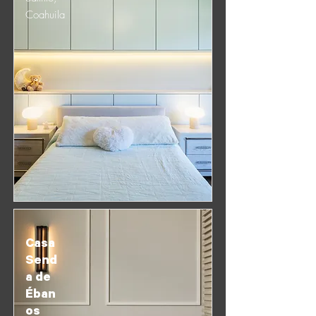
Coahuila
Casa
Send
a de
Éban
os