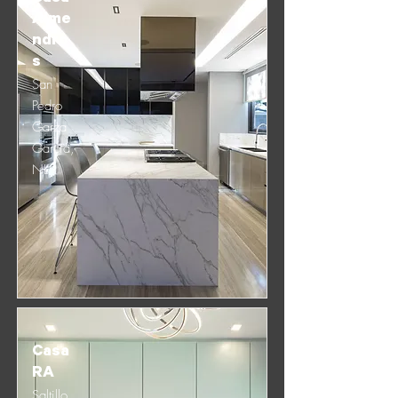
Alme
ndro
s
San
Pedro
Garza
García,
NL
Casa
RA
Saltillo,