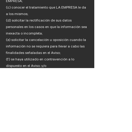
EMPRESA;
(c) conocer el tratamiento que LA EMPRESA le da
a los mismos;
(d) solicitar la rectificación de sus datos
personales en los casos en que la información sea
inexacta o incompleta;
(e) solicitar la cancelación u oposición cuando la
información no se requiera para llevar a cabo las
finalidades señaladas en el Aviso;
(f) se haya utilizado en contravención a lo
dispuesto en el Aviso; y/o
(g) haya finalizado la relación contractual o
servicio por el cual fueron trasmitidos a LA
EMPRESA.
8. De los procedimientos para hacer valer sus
derechos
8.1. El Titular podrá hacer valer dichos derechos a
través de la solicitud respectiva, la cual deberá
contener los siguientes requisitos: Nombre y
Domicilio del Titular; documento que acredite la